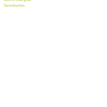
Tarockkarten
Neve
| Präsentiert von
WordPress