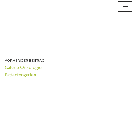
Zum
Inhalt
springen
VORHERIGER BEITRAG
Galerie Onkologie-
Patientengarten