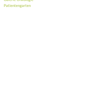
Patientengarten
Neve
| Präsentiert von
WordPress