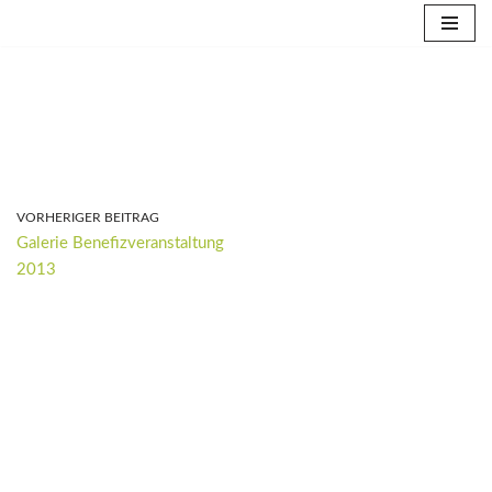
Zum
Inhalt
springen
VORHERIGER BEITRAG
Galerie Benefizveranstaltung
2013